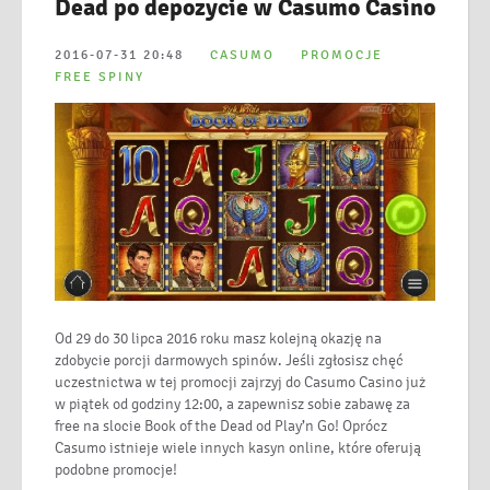
Dead po depozycie w Casumo Casino
2016-07-31 20:48
CASUMO
PROMOCJE
FREE SPINY
Od 29 do 30 lipca 2016 roku masz kolejną okazję na
zdobycie porcji darmowych spinów. Jeśli zgłosisz chęć
uczestnictwa w tej promocji zajrzyj do Casumo Casino już
w piątek od godziny 12:00, a zapewnisz sobie zabawę za
free na slocie Book of the Dead od Play’n Go! Oprócz
Casumo istnieje wiele innych kasyn online, które oferują
podobne promocje!