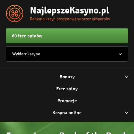
NajlepszeKasyno.pl
Ranking kasyn przygotowany przez ekspertów
60 free spinów
Wybierz kasyno
Bonusy
Free spiny
Promocje
Kasyna online