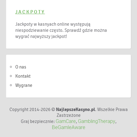
JACKPOTY
Jackpoty w kasnyach online występują
niespodziewanie często. Sprawdź gdzie można
wygrać najwyższy jackpot!
O nas
Kontakt
Wygrane
Copyright 2014-2026 ©
NajlepszeKasyno.pl
. Wszelkie Prawa
Zastrzeżone
GamCare
GamblingTherapy
Graj bezpiecznie:
,
,
BeGamleAware