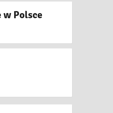
e w Polsce