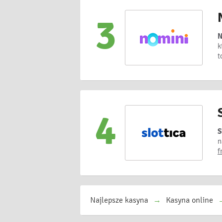
3
N
k
t
4
S
n
f
Najlepsze kasyna
→
Kasyna online