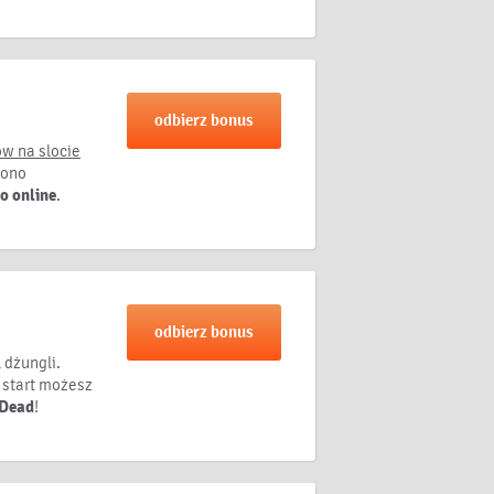
odbierz bonus
ów na slocie
rono
o online
.
odbierz bonus
 dżungli.
 start możesz
 Dead
!