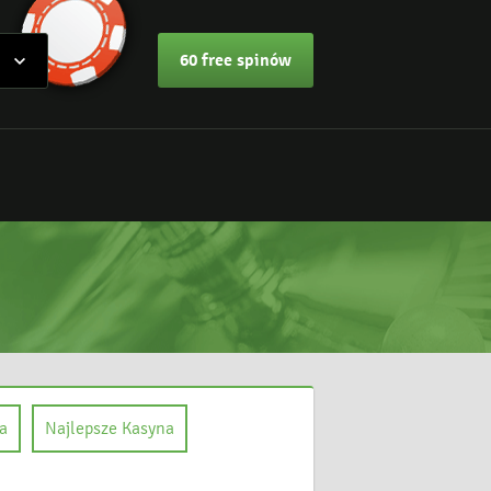
60 free spinów
a
Najlepsze Kasyna