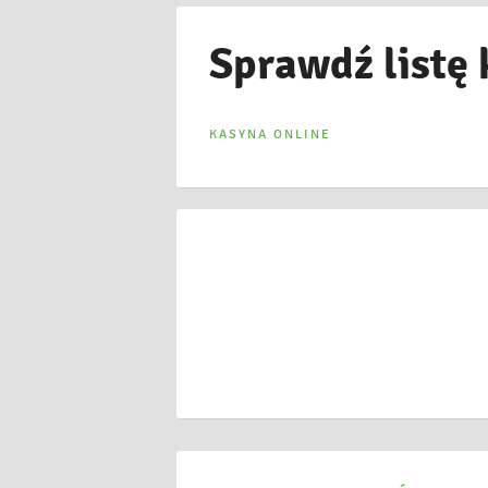
Sprawdź listę
KASYNA ONLINE