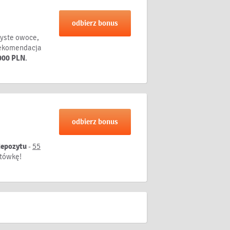
odbierz bonus
zyste owoce,
ekomendacja
000 PLN
.
odbierz bonus
.
depozytu
-
55
otówkę!