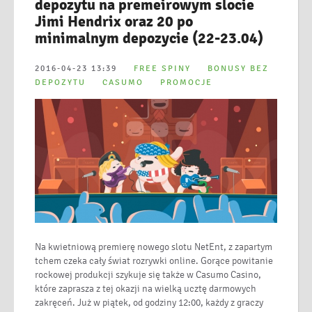
depozytu na premeirowym slocie
Jimi Hendrix oraz 20 po
minimalnym depozycie (22-23.04)
2016-04-23 13:39
FREE SPINY
BONUSY BEZ
DEPOZYTU
CASUMO
PROMOCJE
Na kwietniową premierę nowego slotu NetEnt, z zapartym
tchem czeka cały świat rozrywki online. Gorące powitanie
rockowej produkcji szykuje się także w Casumo Casino,
które zaprasza z tej okazji na wielką ucztę darmowych
zakręceń. Już w piątek, od godziny 12:00, każdy z graczy