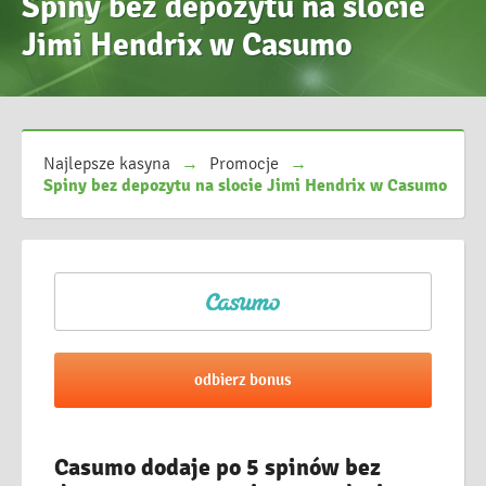
Spiny bez depozytu na slocie
Jimi Hendrix w Casumo
Najlepsze kasyna
→
Promocje
→
Spiny bez depozytu na slocie Jimi Hendrix w Casumo
odbierz bonus
Casumo dodaje po 5 spinów bez