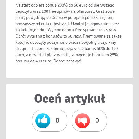
Na start odbierz bonus 200% do 50 euro od pierwszego
depozytu oraz 200 free spinów na Starburst. Gratisowe
spiny powędrują do Ciebie w porcjach po 20 zakręceń,
począwszy od dnia rejestracji. Uwolni je logowanie przez
10 kolejnych dni. Wymóg obrotu free spinami to 25 razy.
Obrót wygraną z bonusów to 30 razy. Premiowane są także
kolejne depozyty poczynione przez nowych graczy. Przy
drugim i trzecim zasileniu, pojawi się bonus 50% do 150
euro, a czwarta i piąta wpłata, zaowocuje bonusem 25%
bonusu do 400 euro. Dobrej zabawy!
Oceń artykuł
0
0